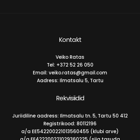
Kontakt
Veiko Ratas
Tel:
+372 52 26 050
Email:
veiko.ratas@gmail.com
Aadress: Ilmatsalu 5, Tartu
Rekvisiidid
Juriidiline aadress: Ilmatsalu tn. 5, Tartu 50 412
Registrikood: 80112196
a/a EE542200221013560455 (klubi arve)
a/a EE422200221029360225 (siia tasuda