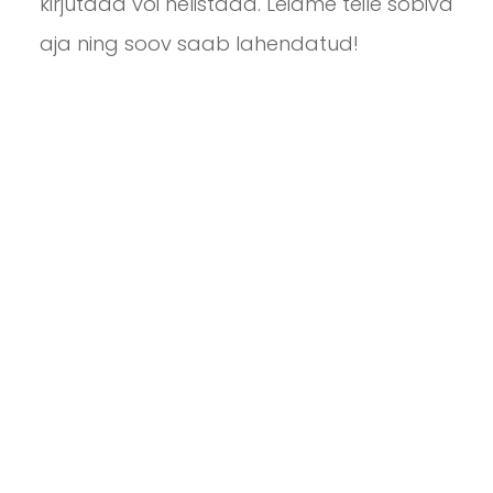
kirjutada või helistada. Leiame teile sobiva
aja ning soov saab lahendatud!